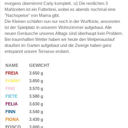
morgens übernimmt Carly komplett. :o) Die restlichen 3
Mahlzeiten ist ein Futterbrei, wobei es abends nochmal eine
"Nachspeise" von Mama gibt.
Die Kleinen schlafen nun nur noch in der Wurfkiste, ansonsten
ist der Spielplatz in unserem Wohnzimmer aufgebaut. Alle
neuen Geräusche unseres Alltags sind überhaupt kein Problem.
Bei traumhaften Wetter haben wir heute den Welpenauslauf
draußen im Garten aufgebaut und die Zwerge haben ganz
entspannt unsere Terrasse erobert.
NAME
GEWICHT
FREIA
3.650 g
FANNY
3.650 g
FINE
3.570 g
FIETE
3.580 g
FELIA
3.630 g
FINN
3.540 g
FIONA
3.430 g
FOSCO
3.600 g